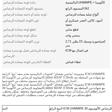
الباليستية UHMWPE + الألومينا
مادة لوحة مضادة للرصاص:
المستوى الرابع NIJ
مستوى اللوحة المضادة للرصاص:
ألواح صلبة مضادة للرصاص
لوحة صلبة أو ناعمة مضادة للرصاص:
أسود، كاكي، أخضر عسكري أو
لون اللوحة المضادة للرصاص:
مموه
قطع سابي
قطع لوحة مضادة للرصاص:
منحني واحد
شكل لوحة مضادة للرصاص:
2.71 كجم/صورة وسمك 23 مللي
وزن اللوحة المضادة للرصاص:
متر
ICW-في اتصال مع
لوحة مضادة للرصاص تعمل مع سترة مضادة
للرصاص:
غطاء قماش
الغطاء الخارجي للوحة مضادة للرصاص:
مجموعة "تيانجين هنغتاي" للخوذات الباليستية تقدم صفة "نيج" الرابعة ICW UHMWPE
المقاومة للرصاص من الألومينا 30Caliber M2AP 3 Shots مع شهادة من السلطة بعد
اختبار إطلاق النار.يمكننا أن ننتج مستوى مختلف من الجودةموا...
مجموعة "تيانجين هنغتاي" للخوذات الباليستية تقدم صفة "نيج" الرابعة ICW UHMWPE
المقاومة للرصاص من الألومينا 30Caliber M2AP 3 Shots مع شهادة من السلطة بعد
اختبار إطلاق النار.يمكننا أن ننتج مستوى مختلف من الجودةمواد مختلفة، شكل مختلف،
قطع مختلف من لوحة مضادة للرصاص حسب متطلبات الجيش أو الشرطة.
النيج الرابع ICW UHMWPE المقاوم للرصاص الألومنيوم 30Caliber M2AP 3 طلقات نارية
البند