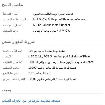
تفاصيل المنتج
قدمت الصين لوحة البالستية المورد
مكان المنشأ:
MIJ IV ICW Bulletproof Plate manufacturer
اسم العلامة التجارية:
NIJ IV Ballistic Plate Supplier
إصدار الشهادات:
مزود لوحة الرصاص NIJ IV ICW
رقم الموديل:
شروط الدفع والشحن
100 قطعة لوحة مضادة للرصاص
الحد الأدنى لكمية:
USD51/pic, FOB Shanghai port Bulletproof Plate
الأسعار:
10 قطعة لوحة / كرتون مضاد للرصاص ، حوالي 0.03cbm
تفاصيل التغليف:
10000 قطعة لوحة مضادة للرصاص / شهر
وقت التسليم:
T / T لوحة الرصاص
شروط الدفع:
10000 قطعة لوحة مضادة للرصاص / شهر
القدرة على العرض:
وصف
صفيحة مقاومة للرصاص من الخزف الصلب