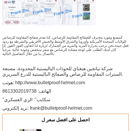
كمصنع ومورد محترف للصفائح المقاومة للرصاص، كنا نقدم صفائح المقاومة للرصاص
للولايات المتحدة الأمريكية وأوروبا والشرق الأوسط والجيش الأفريقي والشرطة مع ردود
فعل جيدة،نحن نرحب بحرارة المزيد والمزيد من الجمارك لزيارة لنا لتعاون الفوز-الفوز. إذا
كان لديك الطلب على لوحة مضادة للرصاص مع سعر منخفض وجودة عالية. مرحباً
بالاتصال بنا من خلال التفاصيل التالية:
شركة تيانجين هنغتاي للخوذات الباليستية المحدودة، مصنعة
السترات المقاومة للرصاص والصفائح الباليستية للدرع السريري.
هوتب: http://www.bulletproof-helmet.com
الهاتف: 8613302019738
"سكايب": الزي العسكري
بريد إلكتروني: frank@bulletproof-helmet.com
احصل على افضل سعر ل