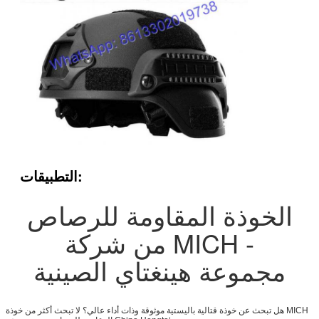
التطبيقات:
الخوذة المقاومة للرصاص
من شركة MICH -
مجموعة هينغتاي الصينية
هل تبحث عن خوذة قتالية باليستية موثوقة وذات أداء عالي؟ لا تبحث أكثر من خوذة MICH