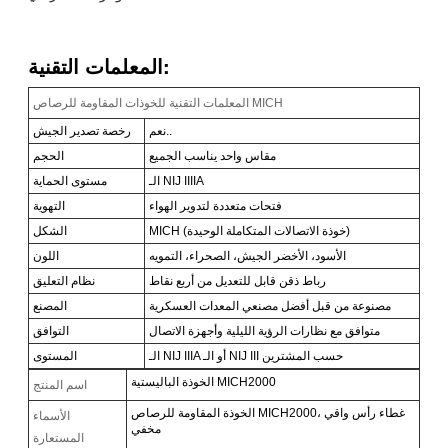
المعلمات التقنية:
المعلمات التقنية للخوذات المقاومة للرصاص MICH
نعم..
رخصة تصدير الجيش
مقاس واحد يناسب الجميع
الحجم
الـ NIJ IIIIA
مستوى الحماية
فتحات متعددة لتدوير الهواء
التهوية
MICH (خوذة الاتصالات المتكاملة الوحيدة)
الشكل
الأسود، الأخضر الجيش، الصحراء، التمويه
اللون
رباط ذقن قابل للتعديل من أربع نقاط
نظام التعليق
مصنوعة من قبل أفضل مصنعي المعدات العسكرية
المصنع
متوافق مع نظارات الرؤية الليلية وأجهزة الاتصال
التوافق
الـ NIJ IIIA أو الـ NIJ III حسب المشترين
المستوى
الخوذة الباليستية MICH2000
اسم المنتج
الخوذة المقاومة للرصاص MICH2000، غطاء رأس واقي
الأسماء
مخفي
المستعارة