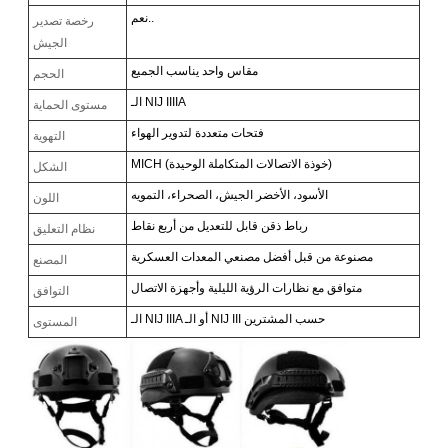
نعم..
رخصة تصدير
الجيش
مقاس واحد يناسب الجميع
الحجم
الـ NIJ IIIIA
مستوى الحماية
فتحات متعددة لتدوير الهواء
التهوية
MICH (خوذة الاتصالات المتكاملة الوحيدة)
الشكل
الأسود، الأخضر الجيش، الصحراء، التمويه
اللون
رباط ذقن قابل للتعديل من أربع نقاط
نظام التعليق
مصنوعة من قبل أفضل مصنعي المعدات العسكرية
المصنع
متوافق مع نظارات الرؤية الليلية وأجهزة الاتصال
التوافق
الـ NIJ IIIA أو الـ NIJ III حسب المشترين
المستوى