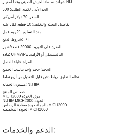
شهادة: سلطة الجيش الصيني وفقا لمعيار NIJ
الحد الأدنى لكمية الطلب: 500
السعر: 70 دولار أمريكي
تفاصيل التعبئة والتغليف: 10 قطعة لكل علبة
مدة التسليم: 21 يوم عمل
شروط الدفع: T/T
القدرة على التوريد: 20000 قطعة/شهر
مادة: UHMWPE الباليستيكي أو الأراميد
المرآة: قابلة للفصل
الحجم: حجم واحد يناسب الجميع
نظام التعليق: رباط ذقن قابل للتعديل من أربع نقاط
مستوى الحماية: NIJ IIIA
خصائص المنتج
MICH2000 مورّد الخوذة
NIJ IIIA MICH2000 الخوذة
بالجملة خوذة مضادة للرصاص MICH2000
الخوذة المخصصة MICH2000
الدعم والخدمات: