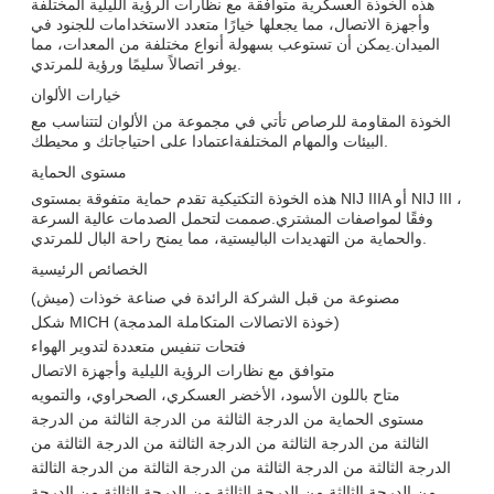
هذه الخوذة العسكرية متوافقة مع نظارات الرؤية الليلية المختلفة
وأجهزة الاتصال، مما يجعلها خيارًا متعدد الاستخدامات للجنود في
الميدان.يمكن أن تستوعب بسهولة أنواع مختلفة من المعدات، مما
يوفر اتصالاً سليمًا ورؤية للمرتدي.
خيارات الألوان
الخوذة المقاومة للرصاص تأتي في مجموعة من الألوان لتتناسب مع
البيئات والمهام المختلفةاعتمادا على احتياجاتك و محيطك.
مستوى الحماية
هذه الخوذة التكتيكية تقدم حماية متفوقة بمستوى NIJ IIIA أو NIJ III ،
وفقًا لمواصفات المشتري.صممت لتحمل الصدمات عالية السرعة
والحماية من التهديدات الباليستية، مما يمنح راحة البال للمرتدي.
الخصائص الرئيسية
مصنوعة من قبل الشركة الرائدة في صناعة خوذات (ميش)
شكل MICH (خوذة الاتصالات المتكاملة المدمجة)
فتحات تنفيس متعددة لتدوير الهواء
متوافق مع نظارات الرؤية الليلية وأجهزة الاتصال
متاح باللون الأسود، الأخضر العسكري، الصحراوي، والتمويه
مستوى الحماية من الدرجة الثالثة من الدرجة الثالثة من الدرجة
الثالثة من الدرجة الثالثة من الدرجة الثالثة من الدرجة الثالثة من
الدرجة الثالثة من الدرجة الثالثة من الدرجة الثالثة من الدرجة الثالثة
من الدرجة الثالثة من الدرجة الثالثة من الدرجة الثالثة من الدرجة