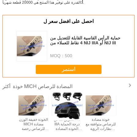
القدرة على توفير هذا المنتج هي 20000 قطعة شهرياً.
أ:
احصل على افضل سعر ل
حماية الرأس القاسية القابلة للتعديل من
4 نقاط للعملاء من NIJ IIIA أو NIJ III
MOQ：
500
استمر
خوذة MICH المضادة للرصاص
أكثر
1.4 كيلوغرام خوذة
خوذة مضادة
تسويق ساخن NIJ
الخوذة خفيفة الوزن
مضاد للما
 للرصاص
للرصاص متوافقة مع
IIIA درجة الحماية
MICH مضادة
لل
آة قابلة
نظارات الرؤية
الخوذة المضادة
للرصاص رخصة
خوذة 
توافقة مع
الليلية وأجهزة
للصدمات للجيش
تصدير الجيش نعم
للرصاص 