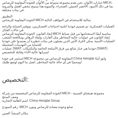
خيارات الألوان: نحن نقدم مجموعة متنوعة من الألوان للخوذة المقاومة للرصاص MICH،
بما في ذلك الأسود، الأخضر الجيش، الصحراء، والتمويه.هذا يسمح بتخفي أفضل والمرونة
في بيئات مختلفة.
التطبيق
الخوذة المقاومة للرصاص MICH مثالية للاستخدام في المواقف التالية:
العمليات العسكرية: تم تصميم خوذتنا لتلبية احتياجات العسكريين، وتوفير الحماية والراحة
في حالات القتال.
إنفاذ القانون: الخوذة المقاومة للرصاص MICH مناسبة أيضًا لاستخدامها من قبل ضباط
إنفاذ القانون في عمليات عالية المخاطر مثل الغارات وإنقاذ الرهائن ومكافحة الشغب.
العمليات الأمنية: يمكن لأفراد الأمن الذين يعملون في بيئات خطيرة أن يعتمدوا على خوذتنا
للحماية من التهديدات المحتملة.
عمليات SWAT: خوذتنا هي خيار شائع بين فرق الأسلحة الخاصة والتكتيكات (SWAT)
لميزاتها عالية الأداء وقابلة للتخصيص.
استثمر في خوذة MICH المقاومة للرصاص من مجموعة China Hengtai وابق آمنًا
ومحميًا في أي حالة عالية المخاطر. اتصل بنا اليوم لوضع طلبك!
التخصيص:
الخوذة المقاومة للرصاص المخصصة من شركة MICH - مجموعة هينغتاي الصينية
وصف المنتج
اسم العلامة التجارية: China Hengtai Group
رقم النموذج: MICH صانع وخوذة مضادة للرصاص ومورد
مكان المنشأ: الصين