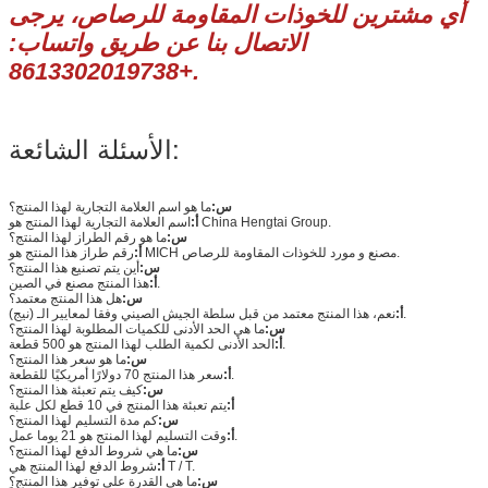
أي مشترين للخوذات المقاومة للرصاص، يرجى
الاتصال بنا عن طريق واتساب:
+8613302019738.
الأسئلة الشائعة:
س:
ما هو اسم العلامة التجارية لهذا المنتج؟
اسم العلامة التجارية لهذا المنتج هو China Hengtai Group.
أ:
س:
ما هو رقم الطراز لهذا المنتج؟
رقم طراز هذا المنتج هو MICH مصنع و مورد للخوذات المقاومة للرصاص.
أ:
س:
أين يتم تصنيع هذا المنتج؟
هذا المنتج مصنع في الصين.
أ:
س:
هل هذا المنتج معتمد؟
نعم، هذا المنتج معتمد من قبل سلطة الجيش الصيني وفقا لمعايير الـ (نيج).
أ:
س:
ما هي الحد الأدنى للكميات المطلوبة لهذا المنتج؟
الحد الأدنى لكمية الطلب لهذا المنتج هو 500 قطعة.
أ:
س:
ما هو سعر هذا المنتج؟
سعر هذا المنتج 70 دولارًا أمريكيًا للقطعة.
أ:
س:
كيف يتم تعبئة هذا المنتج؟
أ:
يتم تعبئة هذا المنتج في 10 قطع لكل علبة
س:
كم مدة التسليم لهذا المنتج؟
وقت التسليم لهذا المنتج هو 21 يوما عمل.
أ:
س:
ما هي شروط الدفع لهذا المنتج؟
شروط الدفع لهذا المنتج هي T / T.
أ:
س:
ما هي القدرة على توفير هذا المنتج؟