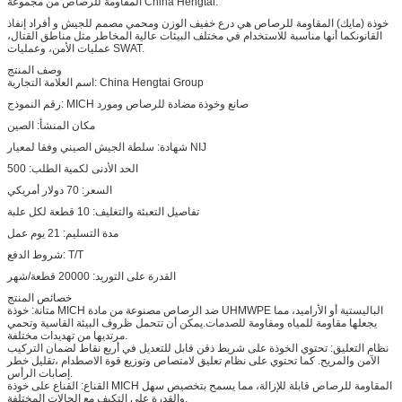
المقاومة للرصاص من مجموعة China Hengtai.
خوذة (مايك) المقاومة للرصاص هي درع خفيف الوزن ومحمي مصمم للجيش و أفراد إنفاذ
القانونكما أنها مناسبة للاستخدام في مختلف البيئات عالية المخاطر مثل مناطق القتال،
عمليات الأمن، وعمليات SWAT.
وصف المنتج
اسم العلامة التجارية: China Hengtai Group
رقم النموذج: MICH صانع وخوذة مضادة للرصاص ومورد
مكان المنشأ: الصين
شهادة: سلطة الجيش الصيني وفقا لمعيار NIJ
الحد الأدنى لكمية الطلب: 500
السعر: 70 دولار أمريكي
تفاصيل التعبئة والتغليف: 10 قطعة لكل علبة
مدة التسليم: 21 يوم عمل
شروط الدفع: T/T
القدرة على التوريد: 20000 قطعة/شهر
خصائص المنتج
متانة: خوذة MICH ضد الرصاص مصنوعة من مادة UHMWPE الباليستية أو الأراميد، مما
يجعلها مقاومة للمياه ومقاومة للصدمات.يمكن أن تتحمل ظروف البيئة القاسية وتحمي
مرتديها من تهديدات مختلفة.
نظام التعليق: تحتوي الخوذة على شريط ذقن قابل للتعديل في أربع نقاط لضمان التركيب
الآمن والمريح. كما تحتوي على نظام تعليق لامتصاص وتوزيع قوة الاصطدام ،تقليل خطر
إصابات الرأس.
القناع: القناع على خوذة MICH المقاومة للرصاص قابلة للإزالة، مما يسمح بتخصيص سهل
والقدرة على التكيف مع الحالات المختلفة.