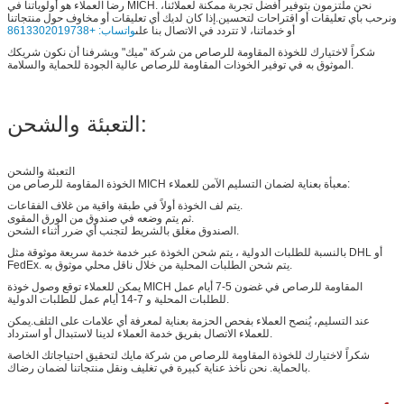
رضا العملاء هو أولوياتنا في MICH. نحن ملتزمون بتوفير أفضل تجربة ممكنة لعملائنا،
ونرحب بأي تعليقات أو اقتراحات لتحسين.إذا كان لديك أي تعليقات أو مخاوف حول منتجاتنا
أو خدماتنا، لا تتردد في الاتصال بنا على
واتساب: +8613302019738
شكراً لاختيارك للخوذة المقاومة للرصاص من شركة "ميك" ويشرفنا أن نكون شريكك
الموثوق به في توفير الخوذات المقاومة للرصاص عالية الجودة للحماية والسلامة.
التعبئة والشحن:
التعبئة والشحن
الخوذة المقاومة للرصاص من MICH معبأة بعناية لضمان التسليم الآمن للعملاء:
يتم لف الخوذة أولاً في طبقة واقية من غلاف الفقاعات.
ثم يتم وضعه في صندوق من الورق المقوى.
الصندوق مغلق بالشريط لتجنب أي ضرر أثناء الشحن.
بالنسبة للطلبات الدولية ، يتم شحن الخوذة عبر خدمة خدمة سريعة موثوقة مثل DHL أو
FedEx. يتم شحن الطلبات المحلية من خلال ناقل محلي موثوق به.
يمكن للعملاء توقع وصول خوذة MICH المقاومة للرصاص في غضون 5-7 أيام عمل
للطلبات المحلية و 7-14 أيام عمل للطلبات الدولية.
عند التسليم، يُنصح العملاء بفحص الحزمة بعناية لمعرفة أي علامات على التلف.يمكن
للعملاء الاتصال بفريق خدمة العملاء لدينا لاستبدال أو استرداد.
شكراً لاختيارك للخوذة المقاومة للرصاص من شركة مايك لتحقيق احتياجاتك الخاصة
بالحماية. نحن نأخذ عناية كبيرة في تغليف ونقل منتجاتنا لضمان رضاك.