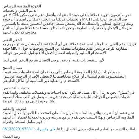
الخوذة المقاومة للرصاص
الدعم التقني والخدمات
في MICH، نحن ملتزمون بتزويد عملائنا بأعلى جودة المنتجات وأفضل دعم تقني ممكن
والخدمات.فريقنا من الخبراء مكرس لضمان أن خوذة MICH ضد الرصاص لدينا تلبي
وتتجاوز جميع المعايير والمتطلبات اللازمةنحن نسعى جاهدين لتحسين منتجاتنا باستمرار
من خلال الابتكار والاختبارات الصارمة، ونحن دائما متاح لمساعدة عملائنا مع أي أسئلة أو
مخاوف قد يكون لديهم.
الدعم التقني
فريق الدعم الفني لدينا متاح لمساعدة عملائنا في أي أسئلة تقنية أو مشاكل قد تواجههم مع
خوذة MICH المقاومة للرصاص.نحن نقدم معلومات مفصلة عن المنتج وتوجيهات حول
الاستخدام السليم والصيانة لضمان أفضل أداء وطول العمر من خوذاتنا.
لأي استفسارات تقنية أو دعم، يرجى الاتصال بفريق الدعم الفني لدينا
ضمان المنتج
جميع خوذات (مايك) المقاومة للرصاص تأتي مع ضمان لمدة عام واحد ضد عيوب
التصنيعسوف نقدم استبدال أو إصلاح مجاناضماننا لا يغطي الأضرار الناجمة عن سوء
الاستخدام أو العناية غير المناسبة أو التآكل الطبيعي.
خدمات التخصيص
في "ميش"، نحن ندرك أن كل عميل قد يكون لديه احتياجات وتفضيلات مختلفة، ولهذا نقدم
خدمات تخصيص للخوذات لتلبية متطلبات محددة.فريقنا سيعمل عن كثب معك لتصميم
وإنتاج خوذة تلبي مواصفاتك الفريدة.
التدريب والتعليم
نحن نعتقد أن التدريب والتربية المناسبة أمران حاسمان لاستخدامنا الآمن والفعال للخوذة
المقاومة للرصاص.ولهذا السبب نحن نقدم برامج تدريبية وتربوية لعملائنا لضمان أن لديهم
فهم شامل لمنتجنا وقدراته.
لطلب التدريب والتعليم لفريقك، يرجى الاتصال بنا على
على واتس اب: +8613302019738
رضا العملاء