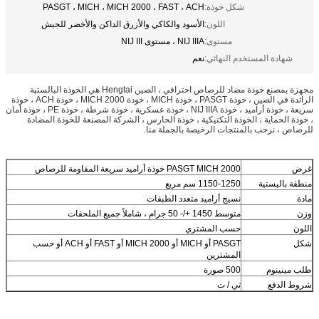
شكل خوذة:
PASGT ، MICH ، MICH 2000 ، FAST ، ACH
اللون:
الأسود والكاكي والأزرق الداكن والأخضر للجيش
مستوى:
NIJ IIIA ، مستوى NIJ III
شهادة المستخدم النهائي:
نعم
مجهزة بمصنع خوذة مضاد للرصاص احترافي ، الصين Hengtai هي الخوذة البالستية
الرائدة في الصين ، خوذة PASGT ، خوذة MICH ، خوذة MICH 2000 ، خوذة ACH ، خوذة
سريعة ، خوذة أراميد ، خوذة NIJ IIIA ، خوذة عسكرية ، خوذة شرطة ، خوذة PE ، خوذة أمان
، خوذة الحماية ، الخوذة التكتيكية ، خوذة الحارس ، الشركة المصنعة للخوذة المضادة
للرصاص ، نرحب بالمنتجات الرخيصة بالجملة منا.
غرض
PASGT MICH 2000 خوذة أراميد سريعة المقاومة للرصاص
منطقة باليستية
1150-1250 سم مربع
مادة
نسيج أراميد متعدد الطبقات
وزن
متوسط ​​1450 +/- 50 جرام ، شاملاً جميع الملحقات
اللون
حسب المشتري
شكل
PASGT أو MICH أو MICH 2000 أو FAST أو ACH أو حسب
المشترين
طلب مينينوم
500 صورة
شروط الدفع
تي / ت