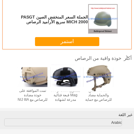
الجملة السعر المنخفض الصين PASGT
MICH 2000 سريع الأراميد الرصاص
خوذة
استمر
خوذة واقية من الرصاص
أكثر
طبقة 9MM أو
NIJ IIIA الأمن
مستوى 9MM أو 44.
تمت الموافقة على
درع خوذة
44.Mag للحماية
والحماية مضاد
Mag قبعة قتالية
خوذة مضادة
قابلة للإز
عالية
للرصاص مع حماية
مدرعة لشهادة
للرصاص مع NIJ IIIA
الأذن م
الأذن القابلة للإزالة
الشرطة وخوذة
9MM و 44.Mag
تصدير 
خوذة شهادة Euc
الحماية القصوى
الحماية الباليستية
غير اللغة
Arabic