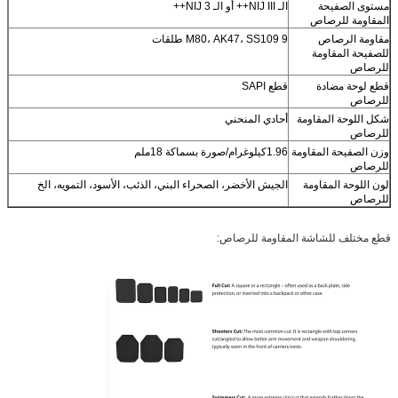
مستوى الصفيحة
الـ NIJ III++ أو الـ NIJ 3++
المقاومة للرصاص
مقاومة الرصاص
M80، AK47، SS109 9 طلقات
للصفيحة المقاومة
للرصاص
قطع لوحة مضادة
قطع SAPI
للرصاص
شكل اللوحة المقاومة
أحادي المنحني
للرصاص
وزن الصفيحة المقاومة
1.96كيلوغرام/صورة بسماكة 18ملم
للرصاص
لون اللوحة المقاومة
الجيش الأخضر، الصحراء البني، الذئب، الأسود، التمويه، الخ
للرصاص
قطع مختلف للشاشة المقاومة للرصاص: