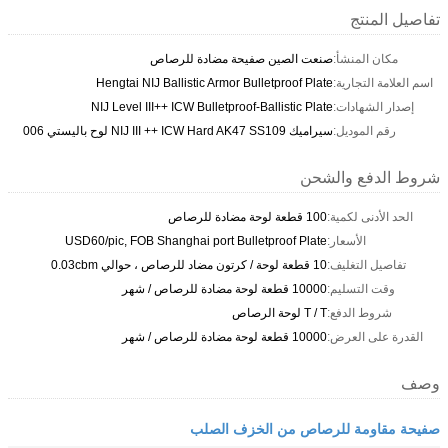
تفاصيل المنتج
مكان المنشأ:
صنعت الصين صفيحة مضادة للرصاص
اسم العلامة التجارية:
Hengtai NIJ Ballistic Armor Bulletproof Plate
إصدار الشهادات:
NIJ Level III++ ICW Bulletproof-Ballistic Plate
رقم الموديل:
سيراميك NIJ III ++ ICW Hard AK47 SS109 لوح باليستي 006
شروط الدفع والشحن
الحد الأدنى لكمية:
100 قطعة لوحة مضادة للرصاص
الأسعار:
USD60/pic, FOB Shanghai port Bulletproof Plate
تفاصيل التغليف:
10 قطعة لوحة / كرتون مضاد للرصاص ، حوالي 0.03cbm
وقت التسليم:
10000 قطعة لوحة مضادة للرصاص / شهر
شروط الدفع:
T / T لوحة الرصاص
القدرة على العرض:
10000 قطعة لوحة مضادة للرصاص / شهر
وصف
صفيحة مقاومة للرصاص من الخزف الصلب