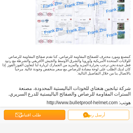
كمصنع ومورد محترف للصفائح المقاومة للرصاص، كنا نقدم صفائح المقاومة للرصاص
للولايات المتحدة الأمريكية وأوروبا والشرق الأوسط والجيش الأفريقي والشرطة مع ردود
فعل جيدة،نحن نرحب بحرارة المزيد والمزيد من الجمارك لزيارة لنا لتعاون الفوز-الفوز. إذا
كان لديك الطلب على لوحة مضادة للرصاص مع سعر منخفض وجودة عالية. مرحباً
بالاتصال بنا من خلال التفاصيل التالية:
شركة تيانجين هنغتاي للخوذات الباليستية المحدودة، مصنعة
السترات المقاومة للرصاص والصفائح الباليستية للدرع السريري.
هوتب: http://www.bulletproof-helmet.com
الهاتف: 8613302019738
أرسل رسالة
طلب اقتباس
"سكايب": الزي العسكري
بريد إلكتروني: frank@bulletproof-helmet.com