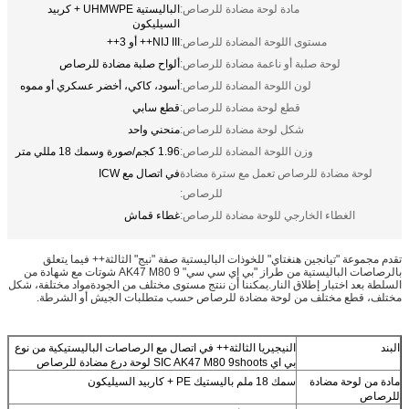
مادة لوحة مضادة للرصاص:
الباليستية UHMWPE + كربيد
السيليكون
مستوى اللوحة المضادة للرصاص:
NIJ III++ أو 3++
لوحة صلبة أو ناعمة مضادة للرصاص:
ألواح صلبة مضادة للرصاص
لون اللوحة المضادة للرصاص:
أسود، كاكي، أخضر عسكري أو مموه
قطع لوحة مضادة للرصاص:
قطع سابي
شكل لوحة مضادة للرصاص:
منحني واحد
وزن اللوحة المضادة للرصاص:
1.96 كجم/صورة وسمك 18 مللي متر
لوحة مضادة للرصاص تعمل مع سترة مضادة
في اتصال مع ICW
للرصاص:
الغطاء الخارجي للوحة مضادة للرصاص:
غطاء قماش
تقدم مجموعة "تيانجين هنغتاي" للخوذات الباليستية صفة "نيج" الثالثة++ فيما يتعلق
بالرصاصات الباليستية من طراز "بي إي سي سي" AK47 M80 9 شوتات مع شهادة من
السلطة بعد اختبار إطلاق النار.يمكننا أن ننتج مستوى مختلف من الجودةمواد مختلفة، شكل
مختلف، قطع مختلف من لوحة مضادة للرصاص حسب متطلبات الجيش أو الشرطة.
البند
النيجيريا الثالثة++ في اتصال مع الرصاصات الباليستيكية من نوع
بي اي SIC AK47 M80 9shoots لوحة درع مضادة للرصاص
مادة من لوحة مضادة
سمك 18 ملم باليستيك PE + كاربيد السيليكون
للرصاص